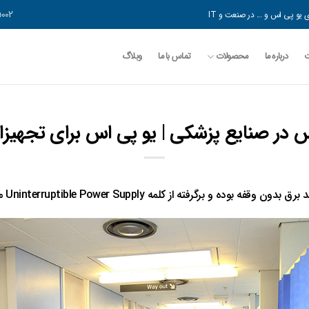
5002 544 0919
یو پی اس و ... در صنعت و IT
درباره ما
محصولات
تماس با ما
وبلاگ
اس در صنایع پزشکی | یو پی اس برای تجهیزا
 و برگرفته از کلمه Uninterruptible Power Supply می باشد.