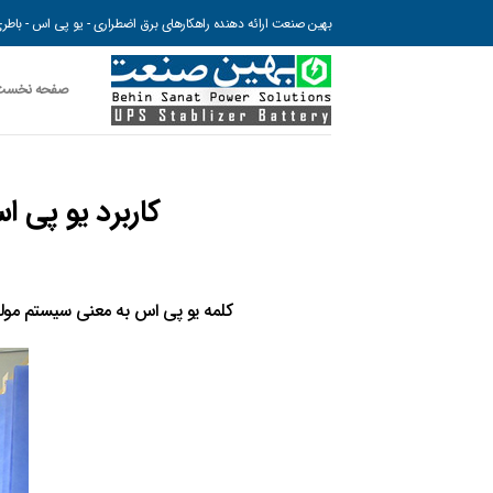
رش
بهین صنعت ارائه دهنده راهکارهای برق اضطراری - یو پی اس - باطری 
ه
حتوا
صفحه نخست
کاربرد یو پی 
کلمه یو پی اس به معنی سیستم مولد برق بدون وقفه بوده