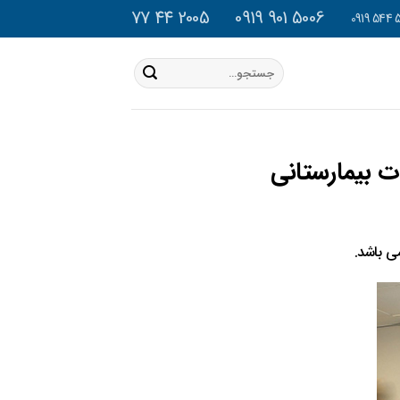
2005 44 77
5006 901 0919
جستجو
برای:
ت بیمارستانی