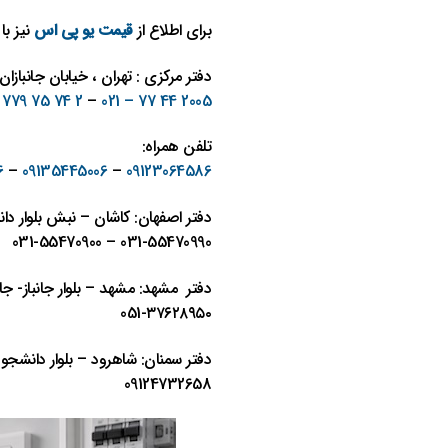
برای اطلاع از
قیمت یو پی اس
نیز با
دفتر مرکزی : تهران ، خیابان جانبازان شرقی،
2 74 75 779 – 021
–
2005 44 77 – 021
تلفن همراه:
6
–
09135445006
–
09123064586
دفتر اصفهان: کاشان – نبش بلوار دان
031-55470990 – 031-55470900
دفتر مشهد: مشهد – بلوار جانباز- جانباز ١٣ – نبش شهيد عج
٣٧٦٢٨٩٥٠-051
دفتر سمنان: شاهرود – بلوار دانشجو
09124732658