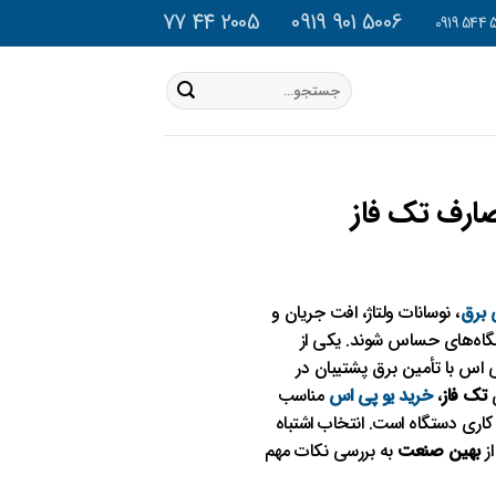
2005 44 77
5006 901 0919
جستجو
برای:
ارف تک فاز
 برق
، نوسانات ولتاژ، افت جریان و
تگاه‌های حساس شوند. یکی از
 اس با تأمین برق پشتیبان در
ی
تک‌ فاز
،
خرید یو پی اس
مناسب
نند توان مصرفی، نوع تجهیزات، مدت زمان پشتیبانی، نوع تکنولوژی UPS و شرایط کاری دستگاه است. انتخاب اشتباه
از
بهین صنعت
به بررسی نکات مهم