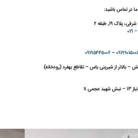
 ما در تماس باشید:
 پلاک 19, طبقه ۲
09195445002
–
0919901500
ش – بالاتر از شیرینی یاس – تقاطع بهفرد (رودخانه)
می ١١