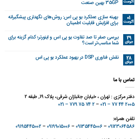
آگوست
35GP بهین صنعت
بهینه‌ سازی عملکرد یو پی اس: روش‌های نگهداری پیشگیرانه
01
آگوست
برای افزایش قابلیت اطمینان
بررسی صفر تا صد تفاوت یو پی اس و اینورتر؛ کدام گزینه برای
29
جولای
شما مناسب‌تر است؟
نقش فناوری DSP در بهبود عملکرد یو پی اس
28
جولای
تماس با ما
دفتر مرکزی : تهران ، خیابان جانبازان شرقی، پلاک 19, طبقه ۲
2 74 75 779 – 021
–
2005 44 77 – 021
تلفن همراه:
09195445002
–
09199015006
–
09135445006
–
09123064586