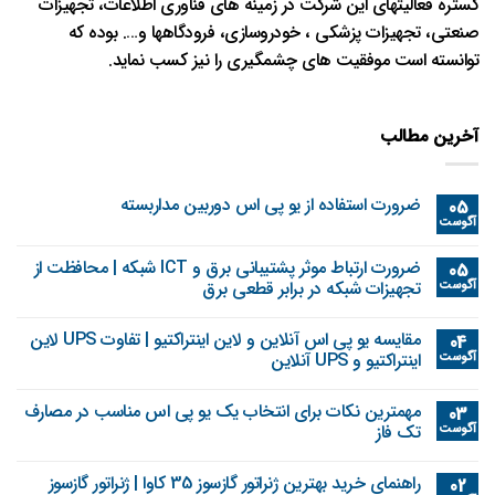
گستره فعالیتهای این شرکت در زمینه های فناوری اطلاعات، تجهیزات
صنعتی، تجهیزات پزشکی ، خودروسازی، فرودگاهها و…. بوده که
توانسته است موفقیت های چشمگیری را نیز کسب نماید.
آخرین مطالب
ضرورت استفاده از یو پی اس دوربین مداربسته
05
آگوست
ضرورت ارتباط موثر پشتیبانی برق و ICT شبکه | محافظت از
05
آگوست
تجهیزات شبکه در برابر قطعی برق
مقایسه یو پی اس آنلاین و لاین اینتراکتیو | تفاوت UPS لاین
04
آگوست
اینتراکتیو و UPS آنلاین
مهمترین نکات برای انتخاب یک یو پی اس مناسب در مصارف
03
آگوست
تک فاز
راهنمای خرید بهترین ژنراتور گازسوز 35 کاوا | ژنراتور گازسوز
02