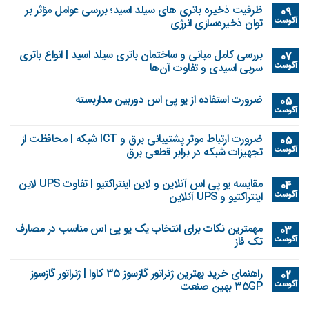
ظرفیت ذخیره باتری های سیلد اسید؛ بررسی عوامل مؤثر بر
09
آگوست
توان ذخیره‌سازی انرژی
بررسی کامل مبانی و ساختمان باتری سیلد اسید | انواع باتری
07
آگوست
سربی اسیدی و تفاوت آن‌ها
ضرورت استفاده از یو پی اس دوربین مداربسته
05
آگوست
ضرورت ارتباط موثر پشتیبانی برق و ICT شبکه | محافظت از
05
آگوست
تجهیزات شبکه در برابر قطعی برق
مقایسه یو پی اس آنلاین و لاین اینتراکتیو | تفاوت UPS لاین
04
آگوست
اینتراکتیو و UPS آنلاین
مهمترین نکات برای انتخاب یک یو پی اس مناسب در مصارف
03
آگوست
تک فاز
راهنمای خرید بهترین ژنراتور گازسوز 35 کاوا | ژنراتور گازسوز
02
آگوست
35GP بهین صنعت