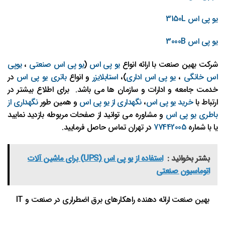
یو پی اس 3150L
یو پی اس 3000B
شرکت بهین صنعت با ارائه انواع
یو پی اس
(
یو پی اس صنعتی
،
یوپی
اس خانگی
،
یو پی اس اداری
)،
استابلایزر
و انواع
باتری یو پی اس
در
خدمت جامعه و ادارات و سازمان ها می باشد. برای اطلاع بیشتر در
ارتباط با
خرید یو پی اس
،
نگهداری از یو پی اس
و همین طور
نگهداری از
باطری یو پی اس
و مشاوره می توانید از صفحات مربوطه بازدید نمایید
یا با شماره
77442005
در تهران تماس حاصل فرمایید.
بشتر بخوانید :
استفاده از یو پی اس (UPS) برای ماشین‌ آلات
اتوماسیون صنعتی
بهین صنعت ارائه دهنده راهکارهای برق اضطراری در صنعت و IT