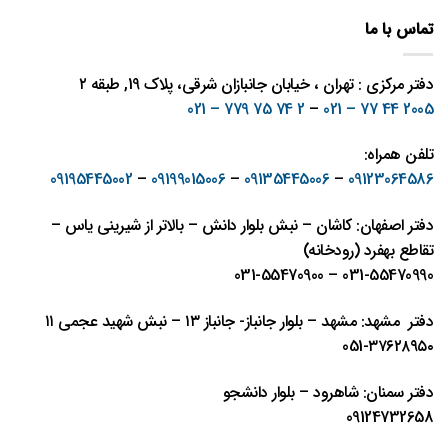
تماس با ما
دفتر مرکزی : تهران ، خیابان جانبازان شرقی، پلاک 19, طبقه ۲
2 74 75 779 – 021
–
2005 44 77 – 021
تلفن همراه:
09195445002
–
09199015006
–
09135445006
–
09123064586
دفتر اصفهان: کاشان – نبش بلوار دانش – بالاتر از شیرینی یاس –
تقاطع بهفرد (رودخانه)
031-55470990 – 031-55470900
دفتر مشهد: مشهد – بلوار جانباز- جانباز ١٣ – نبش شهيد عجمی ١١
٣٧٦٢٨٩٥٠-051
دفتر سمنان: شاهرود – بلوار دانشجو
09124732658