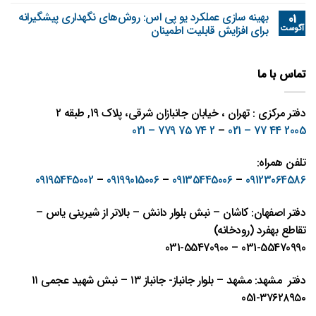
بهینه‌ سازی عملکرد یو پی اس: روش‌های نگهداری پیشگیرانه
01
آگوست
برای افزایش قابلیت اطمینان
تماس با ما
دفتر مرکزی : تهران ، خیابان جانبازان شرقی، پلاک 19, طبقه ۲
2 74 75 779 – 021
–
2005 44 77 – 021
تلفن همراه:
09195445002
–
09199015006
–
09135445006
–
09123064586
دفتر اصفهان: کاشان – نبش بلوار دانش – بالاتر از شیرینی یاس –
تقاطع بهفرد (رودخانه)
031-55470990 – 031-55470900
دفتر مشهد: مشهد – بلوار جانباز- جانباز ١٣ – نبش شهيد عجمی ١١
٣٧٦٢٨٩٥٠-051