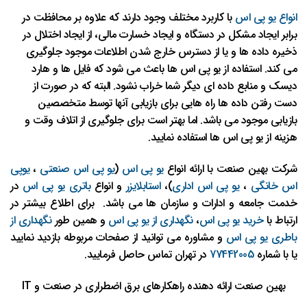
انواع یو پی اس
با کاربرد مختلف وجود دارند که علاوه بر محافظت در
برابر ایجاد مشکل در دستگاه و ایجاد خسارت مالی، از ایجاد اختلال در
ذخیره داده ها و یا از دسترس خارج شدن اطلاعات موجود جلوگیری
می کند. استفاده از یو پی اس ها باعث می شود که فایل ها و هارد
دیسک و منابع داده ای دیگر شما خراب نشود. البته که در صورت از
دست رفتن داده ها راه هایی برای بازیابی آنها توسط متخصصین
بازیابی موجود می باشد. اما بهتر است برای جلوگیری از اتلاف وقت و
هزینه از یو پی اس ها استفاده نمایید.
شرکت بهین صنعت با ارائه انواع
یو پی اس
(
یو پی اس صنعتی
،
یوپی
اس خانگی
،
یو پی اس اداری
)،
استابلایزر
و انواع
باتری یو پی اس
در
خدمت جامعه و ادارات و سازمان ها می باشد. برای اطلاع بیشتر در
ارتباط با
خرید یو پی اس
،
نگهداری از یو پی اس
و همین طور
نگهداری از
باطری یو پی اس
و مشاوره می توانید از صفحات مربوطه بازدید نمایید
یا با شماره
77442005
در تهران تماس حاصل فرمایید.
بهین صنعت ارائه دهنده راهکارهای برق اضطراری در صنعت و IT