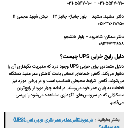
031-55470990 – 031-55470900
دفتر مشهد: مشهد – بلوار جانباز- جانباز ١٣ – نبش شهيد عجمی ١١
٣٧٦٢٨٩٥٠-051
دفتر سمنان: شاهرود – بلوار دانشجو
09124732658
دلیل رایج خرابی UPS چیست؟
دلایل متعددی برای خرابی UPS وجود دارد که مدیریت نگهداری آن را
دشوار می‌کند. گاهی خطاهای انسانی باعث کاهش عمر مفید دستگاه
می‌شوند، گاهی شرایط محیطی نامناسب است و در برخی موارد نیز
قطعات به پایان عمر خود می‌رسند. در ادامه چهار مورد از رایج‌ترین
مشکلاتی که در سرویس‌های نگهداری مشاهده می‌شود را بررسی
می‌کنیم.
بشتر بخوانید :
در مورد تاثیر دما بر عمر باتری یو پی اس (UPS)
چه میدانید؟