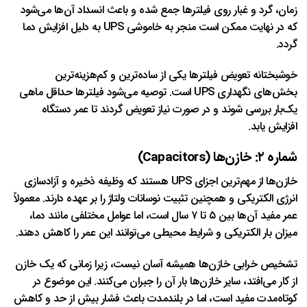
زمان، گرد و غبار روی فیلترها جمع شده و باعث انسداد آن‌ها می‌شود
که در نهایت ممکن است منجر به خاموشی UPS به دلیل افزایش دما
گردد.
خوشبختانه تعویض فیلترها یکی از ساده‌ترین و کم‌هزینه‌ترین
بخش‌های نگهداری UPS است. توصیه می‌شود فیلترها حداقل ماهی
یک‌بار بررسی شوند و در صورت نیاز تعویض گردند تا عمر دستگاه
افزایش یابد.
شماره ۲: خازن‌ها (Capacitors)
خازن‌ها از مهم‌ترین اجزای UPS هستند که وظیفه ذخیره و آزادسازی
انرژی الکتریکی و همچنین تثبیت نوسانات ولتاژ را بر عهده دارند. معمولاً
عمر مفید آن‌ها بین ۵ تا ۷ سال است، اما عوامل مختلفی مانند دما،
میزان بار الکتریکی و شرایط محیطی می‌توانند این عمر را کاهش دهند.
تشخیص خرابی خازن‌ها همیشه آسان نیست، زیرا زمانی که یک خازن
از کار می‌افتد، سایر خازن‌ها بار آن را جبران می‌کنند. این موضوع در
کوتاه‌مدت مفید است، اما در بلندمدت باعث فشار بیش از حد و کاهش