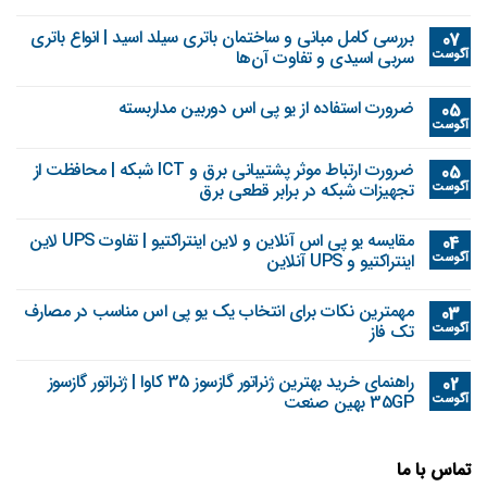
بررسی کامل مبانی و ساختمان باتری سیلد اسید | انواع باتری
07
آگوست
سربی اسیدی و تفاوت آن‌ها
ضرورت استفاده از یو پی اس دوربین مداربسته
05
آگوست
ضرورت ارتباط موثر پشتیبانی برق و ICT شبکه | محافظت از
05
آگوست
تجهیزات شبکه در برابر قطعی برق
مقایسه یو پی اس آنلاین و لاین اینتراکتیو | تفاوت UPS لاین
04
آگوست
اینتراکتیو و UPS آنلاین
مهمترین نکات برای انتخاب یک یو پی اس مناسب در مصارف
03
آگوست
تک فاز
راهنمای خرید بهترین ژنراتور گازسوز 35 کاوا | ژنراتور گازسوز
02
آگوست
35GP بهین صنعت
تماس با ما