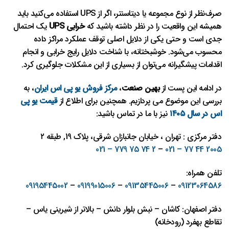
صرف‌نظر از نوع مجموعه یا دیتاسنتر، اگر از UPS استفاده می‌کنید باید
همیشه این واقعیت را در نظر داشته باشید که
خرابی UPS
یک احتمال
جدی است و حتی یکی از دلایل اصلی توقف عملکرد مراکز داده
محسوب می‌شود. خوشبختانه، با شناخت دلایل رایج خرابی و انجام
اقدامات پیشگیرانه می‌توان از بسیاری از این مشکلات جلوگیری کرد.
در ادامه این پست از
بهین صنعت
،
مرکز فروش یو پی اس ایران
، به
بررسی این موضوع می پردازیم. همچنین برای اطلاع از
قیمت یو پی
اس در سال ۱۴۰۵
نیز با ما در تماس باشید:
دفتر مرکزی : تهران ، خیابان جانبازان شرقی، پلاک 19, طبقه ۲
2 74 75 779 – 021
–
2005 44 77 – 021
تلفن همراه:
09195445002
–
09199015006
–
09135445006
–
09123064586
دفتر اصفهان: کاشان – نبش بلوار دانش – بالاتر از شیرینی یاس –
تقاطع بهفرد (رودخانه)