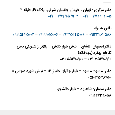
دفتر مرکزی : تهران ، خیابان جانبازان شرقی، پلاک 19, طبقه ۲
2 74 75 779 – 021
–
2005 44 77 – 021
تلفن همراه:
09195445002
–
09199015006
–
09135445006
–
09123064586
دفتر اصفهان: کاشان – نبش بلوار دانش – بالاتر از شیرینی یاس –
تقاطع بهفرد (رودخانه)
031-55470990 – 031-55470900
دفتر مشهد: مشهد – بلوار جانباز- جانباز ١٣ – نبش شهيد عجمی ١١
٣٧٦٢٨٩٥٠-051
دفتر سمنان: شاهرود – بلوار دانشجو
09124732658