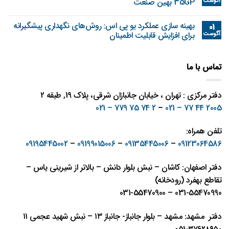
آگوست
35GP بهین صنعت
بهینه‌ سازی عملکرد یو پی اس: روش‌های نگهداری پیشگیرانه
01
آگوست
برای افزایش قابلیت اطمینان
تماس با ما
دفتر مرکزی : تهران ، خیابان جانبازان شرقی، پلاک 19, طبقه ۲
2 74 75 779 – 021
–
2005 44 77 – 021
تلفن همراه:
09195445002
–
09199015006
–
09135445006
–
09123064586
دفتر اصفهان: کاشان – نبش بلوار دانش – بالاتر از شیرینی یاس –
تقاطع بهفرد (رودخانه)
031-55470990 – 031-55470900
دفتر مشهد: مشهد – بلوار جانباز- جانباز ١٣ – نبش شهيد عجمی ١١