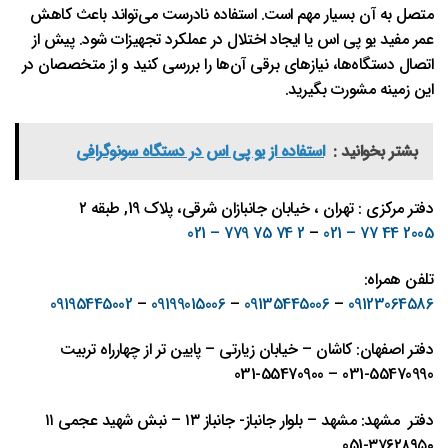
متصل به آن بسیار مهم است. استفاده نادرست می‌تواند باعث کاهش
عمر مفید یو پی اس یا ایجاد اختلال در عملکرد تجهیزات شود. پیش از
اتصال دستگاه‌ها، نیازهای برقی آن‌ها را بررسی کنید و از متخصصان در
این زمینه مشورت بگیرید.
بشتر بخوانید :
استفاده از یو پی اس در دستگاه سونوگرافی
دفتر مرکزی : تهران ، خیابان جانبازان شرقی، پلاک 19, طبقه ۲
2 74 75 779 – 021
–
2005 44 77 – 021
تلفن همراه:
09195445002
–
09199015006
–
09135445006
–
09123064586
دفتر اصفهان: کاشان – خیابان زیارتی – پایین تر از چهارراه تربیت
031-55470990 – 031-55470900
دفتر مشهد: مشهد – بلوار جانباز- جانباز ١٣ – نبش شهيد عجمی ١١
٣٧٦٢٨٩٥٠-051