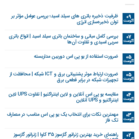
ظرفیت ذخیره باتری های سیلد اسید؛ بررسی عوامل مؤثر بر
09
آگوست
توان ذخیره‌سازی انرژی
بررسی کامل مبانی و ساختمان باتری سیلد اسید | انواع باتری
07
آگوست
سربی اسیدی و تفاوت آن‌ها
ضرورت استفاده از یو پی اس دوربین مداربسته
05
آگوست
ضرورت ارتباط موثر پشتیبانی برق و ICT شبکه | محافظت از
05
آگوست
تجهیزات شبکه در برابر قطعی برق
مقایسه یو پی اس آنلاین و لاین اینتراکتیو | تفاوت UPS لاین
04
آگوست
اینتراکتیو و UPS آنلاین
مهمترین نکات برای انتخاب یک یو پی اس مناسب در مصارف
03
آگوست
تک فاز
راهنمای خرید بهترین ژنراتور گازسوز 35 کاوا | ژنراتور گازسوز
02