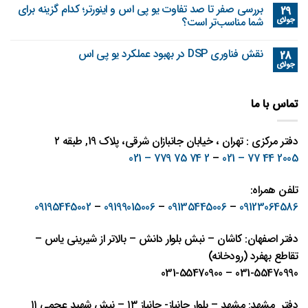
بررسی صفر تا صد تفاوت یو پی اس و اینورتر؛ کدام گزینه برای
29
جولای
شما مناسب‌تر است؟
نقش فناوری DSP در بهبود عملکرد یو پی اس
28
جولای
تماس با ما
دفتر مرکزی : تهران ، خیابان جانبازان شرقی، پلاک 19, طبقه ۲
2 74 75 779 – 021
–
2005 44 77 – 021
تلفن همراه:
09195445002
–
09199015006
–
09135445006
–
09123064586
دفتر اصفهان: کاشان – نبش بلوار دانش – بالاتر از شیرینی یاس –
تقاطع بهفرد (رودخانه)
031-55470990 – 031-55470900
دفتر مشهد: مشهد – بلوار جانباز- جانباز ١٣ – نبش شهيد عجمی ١١