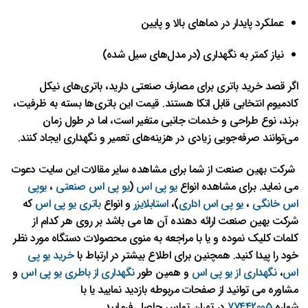
عملکرد پایدار در دماهای بالا و پایین
نیاز کمتر به نگهداری (در مدل‌های سیل شده)
اگر قصد خرید باتری برای مصارف صنعتی دارید، باتری‌های نیکل
کادمیوم انتخابی قابل اتکا هستند. قیمت این باتری‌ها بسته به ظرفیت،
برند، نوع طراحی و خدمات جانبی متغیر است، اما در طول زمان
می‌توانند صرفه‌جویی زیادی در هزینه‌های تعمیر و نگهداری ایجاد کنند.
شرکت بهین صنعت از شما برای مشاهده سایر مقالات این سایت دعوت
می نماید
.
برای مشاهده
انواع
یو
پی
اس
(
یو
پی
اس
صنعتی
،
یوپی
اس
خانگی
،
یو
پی
اس
اداری
)
،
استابلایزر
و انواع
باتری
یو
پی
اس
که
شرکت بهین صنعت ارائه دهنده آن ها می باشد بر روی هر کدام از
کلمات کلیک نموده و یا با مراجعه به منوی محصولات دستگاه مورد نظر
خود را پیدا کنید
.
همچنین برای اطلاع بیشتر در ارتباط با
خرید
یو
پی
اس
،
نگهداری
از
یو
پی
اس
و همین طور
نگهداری
از
باطری
یو
پی
اس
و
مشاوره می توانید از صفحات مربوطه بازدید نمایید یا با
شماره
77442005
در تهران تماس حاصل فرمایید
.