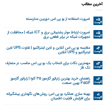
آخرین مطالب
ضرورت استفاده از یو پی اس دوربین مداربسته
05
آگوست
ضرورت ارتباط موثر پشتیبانی برق و ICT شبکه | محافظت از
05
آگوست
تجهیزات شبکه در برابر قطعی برق
مقایسه یو پی اس آنلاین و لاین اینتراکتیو | تفاوت UPS لاین
04
آگوست
اینتراکتیو و UPS آنلاین
مهمترین نکات برای انتخاب یک یو پی اس مناسب در مصارف
03
آگوست
تک فاز
راهنمای خرید بهترین ژنراتور گازسوز 35 کاوا | ژنراتور گازسوز
02
آگوست
35GP بهین صنعت
بهینه‌ سازی عملکرد یو پی اس: روش‌های نگهداری پیشگیرانه
01
آگوست
برای افزایش قابلیت اطمینان