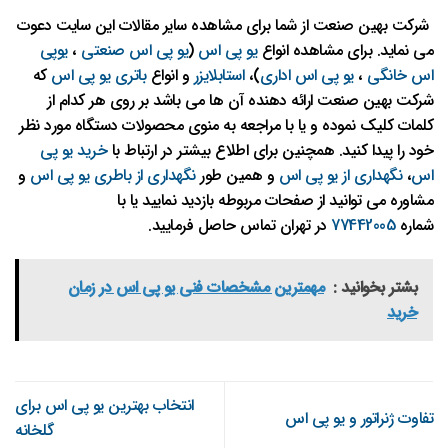
شرکت بهین صنعت از شما برای مشاهده سایر مقالات این سایت دعوت
می نماید
.
برای مشاهده
انواع
یو
پی
اس
(
یو
پی
اس
صنعتی
،
یوپی
اس
خانگی
،
یو
پی
اس
اداری
)
،
استابلایزر
و انواع
باتری
یو
پی
اس
که
شرکت بهین صنعت ارائه دهنده آن ها می باشد بر روی هر کدام از
کلمات کلیک نموده و یا با مراجعه به منوی محصولات دستگاه مورد نظر
خود را پیدا کنید
.
همچنین برای اطلاع بیشتر در ارتباط با
خرید
یو
پی
اس
،
نگهداری
از
یو
پی
اس
و همین طور
نگهداری
از
باطری
یو
پی
اس
و
مشاوره می توانید از صفحات مربوطه بازدید نمایید یا با
شماره
77442005
در تهران تماس حاصل فرمایید
.
بشتر بخوانید :
مهمترین مشخصات فنی یو پی اس در زمان
خرید
انتخاب بهترین یو پی اس برای
تفاوت ژنراتور و یو پی اس
گلخانه