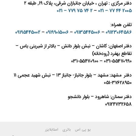
دفتر مرکزی : تهران ، خیابان جانبازان شرقی، پلاک 19, طبقه ۲
2 74 75 779 – 021
–
2005 44 77 – 021
تلفن همراه:
09195445002
–
09199015006
–
09135445006
–
09123064586
دفتر اصفهان: کاشان – نبش بلوار دانش – بالاتر از شیرینی یاس –
تقاطع بهفرد (رودخانه)
031-55470990 – 031-55470900
دفتر مشهد: مشهد – بلوار جانباز- جانباز ١٣ – نبش شهيد عجمی ١١
٣٧٦٢٨٩٥٠-051
دفتر سمنان: شاهرود – بلوار دانشجو
09124732658
یو پی اس
باتری
استابلایزر