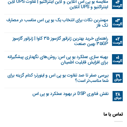
مقایسه یو پی اس آنلاین و لاین اینتراکتیو | تفاوت UPS لاین
04
آگوست
اینتراکتیو و UPS آنلاین
مهمترین نکات برای انتخاب یک یو پی اس مناسب در مصارف
03
آگوست
تک فاز
راهنمای خرید بهترین ژنراتور گازسوز 35 کاوا | ژنراتور گازسوز
02
آگوست
35GP بهین صنعت
بهینه‌ سازی عملکرد یو پی اس: روش‌های نگهداری پیشگیرانه
01
آگوست
برای افزایش قابلیت اطمینان
بررسی صفر تا صد تفاوت یو پی اس و اینورتر؛ کدام گزینه برای
29
جولای
شما مناسب‌تر است؟
نقش فناوری DSP در بهبود عملکرد یو پی اس
28
جولای
تماس با ما