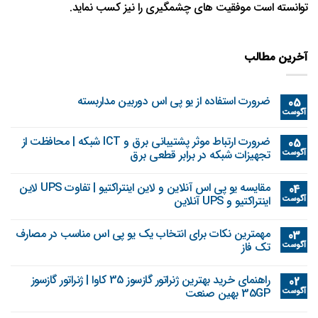
توانسته است موفقیت های چشمگیری را نیز کسب نماید.
آخرین مطالب
ضرورت استفاده از یو پی اس دوربین مداربسته
05
آگوست
ضرورت ارتباط موثر پشتیبانی برق و ICT شبکه | محافظت از
05
آگوست
تجهیزات شبکه در برابر قطعی برق
مقایسه یو پی اس آنلاین و لاین اینتراکتیو | تفاوت UPS لاین
04
آگوست
اینتراکتیو و UPS آنلاین
مهمترین نکات برای انتخاب یک یو پی اس مناسب در مصارف
03
آگوست
تک فاز
راهنمای خرید بهترین ژنراتور گازسوز 35 کاوا | ژنراتور گازسوز
02
آگوست
35GP بهین صنعت