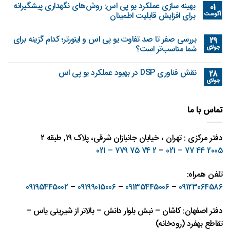
بهینه‌ سازی عملکرد یو پی اس: روش‌های نگهداری پیشگیرانه
01
آگوست
برای افزایش قابلیت اطمینان
بررسی صفر تا صد تفاوت یو پی اس و اینورتر؛ کدام گزینه برای
29
جولای
شما مناسب‌تر است؟
نقش فناوری DSP در بهبود عملکرد یو پی اس
28
جولای
تماس با ما
دفتر مرکزی : تهران ، خیابان جانبازان شرقی، پلاک 19, طبقه ۲
2 74 75 779 – 021
–
2005 44 77 – 021
تلفن همراه:
09195445002
–
09199015006
–
09135445006
–
09123064586
دفتر اصفهان: کاشان – نبش بلوار دانش – بالاتر از شیرینی یاس –
تقاطع بهفرد (رودخانه)