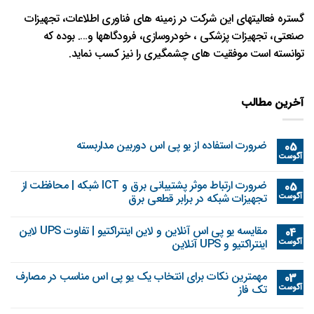
گستره فعالیتهای این شرکت در زمینه های فناوری اطلاعات، تجهیزات
صنعتی، تجهیزات پزشکی ، خودروسازی، فرودگاهها و…. بوده که
توانسته است موفقیت های چشمگیری را نیز کسب نماید.
آخرین مطالب
ضرورت استفاده از یو پی اس دوربین مداربسته
05
آگوست
ضرورت ارتباط موثر پشتیبانی برق و ICT شبکه | محافظت از
05
آگوست
تجهیزات شبکه در برابر قطعی برق
مقایسه یو پی اس آنلاین و لاین اینتراکتیو | تفاوت UPS لاین
04
آگوست
اینتراکتیو و UPS آنلاین
مهمترین نکات برای انتخاب یک یو پی اس مناسب در مصارف
03
آگوست
تک فاز