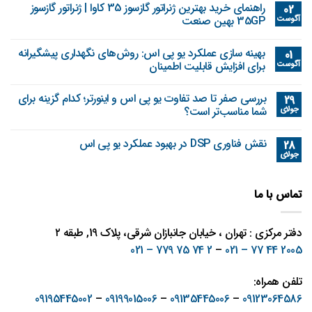
راهنمای خرید بهترین ژنراتور گازسوز 35 کاوا | ژنراتور گازسوز
02
آگوست
35GP بهین صنعت
بهینه‌ سازی عملکرد یو پی اس: روش‌های نگهداری پیشگیرانه
01
آگوست
برای افزایش قابلیت اطمینان
بررسی صفر تا صد تفاوت یو پی اس و اینورتر؛ کدام گزینه برای
29
جولای
شما مناسب‌تر است؟
نقش فناوری DSP در بهبود عملکرد یو پی اس
28
جولای
تماس با ما
دفتر مرکزی : تهران ، خیابان جانبازان شرقی، پلاک 19, طبقه ۲
2 74 75 779 – 021
–
2005 44 77 – 021
تلفن همراه:
09195445002
–
09199015006
–
09135445006
–
09123064586