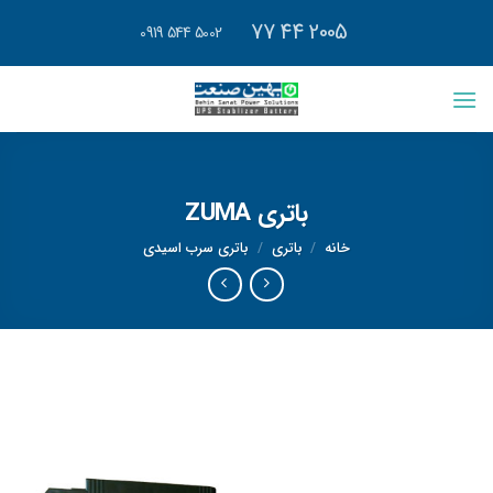
رش
2005 44 77
5002 544 0919
ه
حتوا
باتری ZUMA
خانه
/
باتری
/
باتری سرب اسیدی