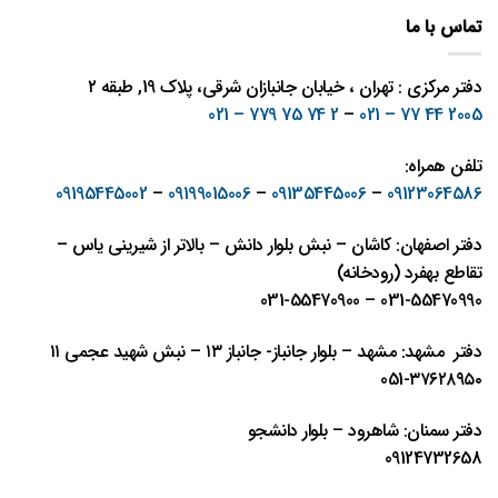
تماس با ما
دفتر مرکزی : تهران ، خیابان جانبازان شرقی، پلاک 19, طبقه ۲
2 74 75 779 – 021
–
2005 44 77 – 021
تلفن همراه:
09195445002
–
09199015006
–
09135445006
–
09123064586
دفتر اصفهان: کاشان – نبش بلوار دانش – بالاتر از شیرینی یاس –
تقاطع بهفرد (رودخانه)
031-55470990 – 031-55470900
دفتر مشهد: مشهد – بلوار جانباز- جانباز ١٣ – نبش شهيد عجمی ١١
٣٧٦٢٨٩٥٠-051
دفتر سمنان: شاهرود – بلوار دانشجو
09124732658