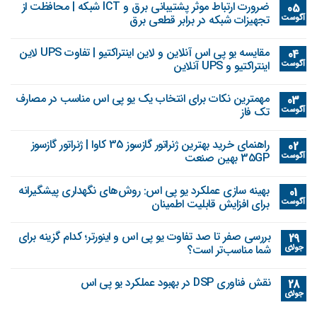
ضرورت ارتباط موثر پشتیبانی برق و ICT شبکه | محافظت از
05
آگوست
تجهیزات شبکه در برابر قطعی برق
مقایسه یو پی اس آنلاین و لاین اینتراکتیو | تفاوت UPS لاین
04
آگوست
اینتراکتیو و UPS آنلاین
مهمترین نکات برای انتخاب یک یو پی اس مناسب در مصارف
03
آگوست
تک فاز
راهنمای خرید بهترین ژنراتور گازسوز 35 کاوا | ژنراتور گازسوز
02
آگوست
35GP بهین صنعت
بهینه‌ سازی عملکرد یو پی اس: روش‌های نگهداری پیشگیرانه
01
آگوست
برای افزایش قابلیت اطمینان
بررسی صفر تا صد تفاوت یو پی اس و اینورتر؛ کدام گزینه برای
29
جولای
شما مناسب‌تر است؟
نقش فناوری DSP در بهبود عملکرد یو پی اس
28
جولای