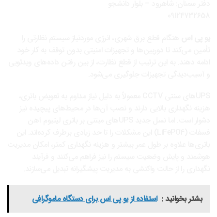
دفتر سمنان: شاهرود – بلوار دانشجو
09124732658
یو پی اس
هنگام قطع برق شهری، انرژی موردنیاز سیستم نظارتی را
تأمین می‌کند تا دوربین‌ها و تجهیزات امنیتی بدون توقف به کار خود
ادامه دهند. به این ترتیب از قطع نظارت، از بین رفتن داده‌های ویدئویی
و آسیب‌دیدگی تجهیزات جلوگیری می‌شود.
UPSهای سنتی CCTV معمولاً به دلیل نیاز مداوم به تعویض باتری،
هزینه نگهداری بالایی دارند و نصب آن‌ها در محیط‌های پیچیده نیز
دشوار است. اما نسل جدید UPSهای مبتنی بر باتری لیتیوم آهن
فسفات (LiFePO4) این مشکلات را تا حد زیادی برطرف کرده‌اند. این
باتری‌ها علاوه بر طول عمر بیشتر و هزینه نگهداری کمتر، امکان مدیریت
هوشمند و پایش وضعیت سیستم را نیز فراهم می‌کنند و فرآیند
نگهداری را از حالت واکنشی به مدیریت پیشگیرانه تبدیل می‌سازند.
بشتر بخوانید :
استفاده از یو پی اس برای دستگاه ماموگرافی