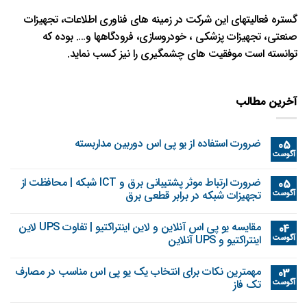
گستره فعالیتهای این شرکت در زمینه های فناوری اطلاعات، تجهیزات
صنعتی، تجهیزات پزشکی ، خودروسازی، فرودگاهها و…. بوده که
توانسته است موفقیت های چشمگیری را نیز کسب نماید.
آخرین مطالب
ضرورت استفاده از یو پی اس دوربین مداربسته
05
آگوست
ضرورت ارتباط موثر پشتیبانی برق و ICT شبکه | محافظت از
05
آگوست
تجهیزات شبکه در برابر قطعی برق
مقایسه یو پی اس آنلاین و لاین اینتراکتیو | تفاوت UPS لاین
04
آگوست
اینتراکتیو و UPS آنلاین
مهمترین نکات برای انتخاب یک یو پی اس مناسب در مصارف
03
آگوست
تک فاز