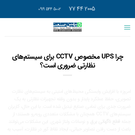
رش
2005 44 77
5002 544 0919
ه
حتوا
چرا UPS مخصوص CCTV برای سیستم‌های
نظارتی ضروری است؟
امروزه با افزایش وابستگی محیط‌های امنیتی به سیستم‌های نظارت
تصویری، حفظ عملکرد پایدار و بدون وقفه تجهیزات نظارتی به یک
ضرورت جدی برای تمامی صنایع تبدیل شده است. با این حال، کاربران
سیستم‌های CCTV همچنان با مشکلات متعددی روبه‌رو هستند؛ از
جمله
قطع ناگهانی برق
و نوسانات ولتاژ شهری. این مشکلات می‌توانند
باعث از دست رفتن تصاویر حیاتی، ایجاد نقاط کور در نظارت، آسیب به