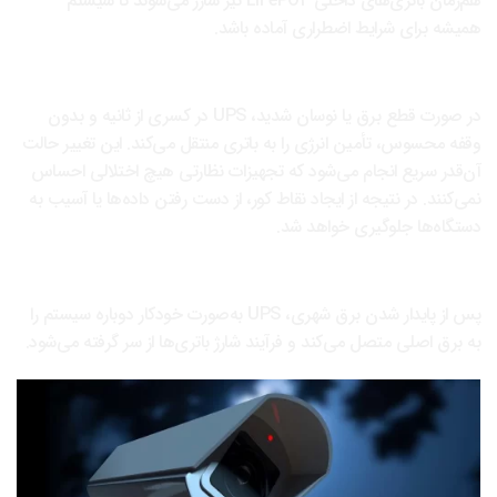
هم‌زمان باتری‌های داخلی LiFePO4 نیز شارژ می‌شوند تا سیستم
همیشه برای شرایط اضطراری آماده باشد.
2. عملکرد هنگام قطع یا ناپایداری برق
در صورت قطع برق یا نوسان شدید، UPS در کسری از ثانیه و بدون
وقفه محسوس، تأمین انرژی را به باتری منتقل می‌کند. این تغییر حالت
آن‌قدر سریع انجام می‌شود که تجهیزات نظارتی هیچ اختلالی احساس
نمی‌کنند. در نتیجه از ایجاد نقاط کور، از دست رفتن داده‌ها یا آسیب به
دستگاه‌ها جلوگیری خواهد شد.
3. بازگشت به برق شهری
پس از پایدار شدن برق شهری، UPS به‌صورت خودکار دوباره سیستم را
به برق اصلی متصل می‌کند و فرآیند شارژ باتری‌ها از سر گرفته می‌شود.