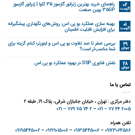
راهنمای خرید بهترین ژنراتور گازسوز 35 کاوا | ژنراتور گازسوز
02
آگوست
35GP بهین صنعت
بهینه‌ سازی عملکرد یو پی اس: روش‌های نگهداری پیشگیرانه
01
آگوست
برای افزایش قابلیت اطمینان
بررسی صفر تا صد تفاوت یو پی اس و اینورتر؛ کدام گزینه برای
29
جولای
شما مناسب‌تر است؟
نقش فناوری DSP در بهبود عملکرد یو پی اس
28
جولای
تماس با ما
دفتر مرکزی : تهران ، خیابان جانبازان شرقی، پلاک 19, طبقه ۲
2 74 75 779 – 021
–
2005 44 77 – 021
تلفن همراه:
09195445002
–
09199015006
–
09135445006
–
09123064586