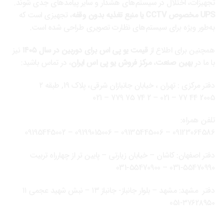
تجهیزات، اختلال در سیستم‌های هشدار و سایر پیامدهای جدی شوند.
UPS مخصوص CCTV یا منبع تغذیه بدون وقفه
، تجهیزی است که
به‌طور ویژه برای سیستم‌های نظارت تصویری طراحی شده است.
همچنین برای اطلاع از
قیمت یو پی اس برای دوربین در سال ۱۴۰۵
نیز
با ما در
بهین صنعت
،
مرکز فروش یو پی اس ایران
، در تماس باشید:
دفتر مرکزی : تهران ، خیابان جانبازان شرقی، پلاک 19, طبقه ۲
2 74 75 779 – 021
–
2005 44 77 – 021
تلفن همراه:
09195445002
–
09199015006
–
09135445006
–
09123064586
دفتر اصفهان: کاشان – خیابان زیارتی – پایین تر از چهارراه تربیت
031-55470990 – 031-55470900
دفتر مشهد: مشهد – بلوار جانباز- جانباز ١٣ – نبش شهيد عجمی ١١
٣٧٦٢٨٩٥٠-051