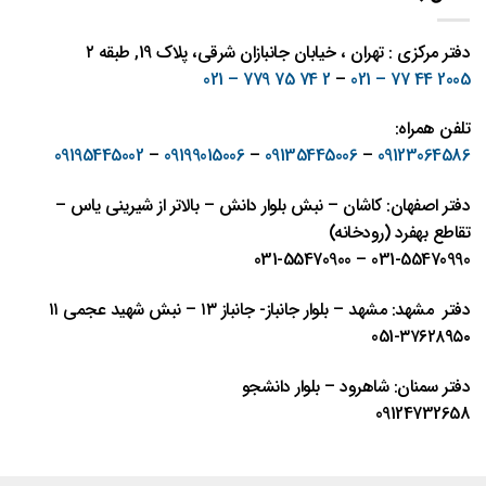
دفتر مرکزی : تهران ، خیابان جانبازان شرقی، پلاک 19, طبقه ۲
2 74 75 779 – 021
–
2005 44 77 – 021
تلفن همراه:
09195445002
–
09199015006
–
09135445006
–
09123064586
دفتر اصفهان: کاشان – نبش بلوار دانش – بالاتر از شیرینی یاس –
تقاطع بهفرد (رودخانه)
031-55470990 – 031-55470900
دفتر مشهد: مشهد – بلوار جانباز- جانباز ١٣ – نبش شهيد عجمی ١١
٣٧٦٢٨٩٥٠-051
دفتر سمنان: شاهرود – بلوار دانشجو
09124732658