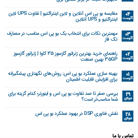
مقایسه یو پی اس آنلاین و لاین اینتراکتیو | تفاوت UPS لاین
04
آگوست
اینتراکتیو و UPS آنلاین
مهمترین نکات برای انتخاب یک یو پی اس مناسب در مصارف
03
آگوست
تک فاز
راهنمای خرید بهترین ژنراتور گازسوز 35 کاوا | ژنراتور گازسوز
02
آگوست
35GP بهین صنعت
بهینه‌ سازی عملکرد یو پی اس: روش‌های نگهداری پیشگیرانه
01
آگوست
برای افزایش قابلیت اطمینان
بررسی صفر تا صد تفاوت یو پی اس و اینورتر؛ کدام گزینه برای
29
جولای
شما مناسب‌تر است؟
نقش فناوری DSP در بهبود عملکرد یو پی اس
28
جولای
تماس با ما