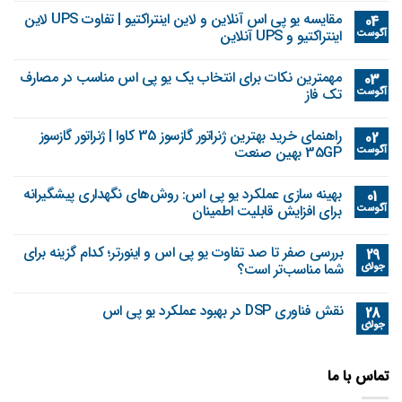
مقایسه یو پی اس آنلاین و لاین اینتراکتیو | تفاوت UPS لاین
04
آگوست
اینتراکتیو و UPS آنلاین
مهمترین نکات برای انتخاب یک یو پی اس مناسب در مصارف
03
آگوست
تک فاز
راهنمای خرید بهترین ژنراتور گازسوز 35 کاوا | ژنراتور گازسوز
02
آگوست
35GP بهین صنعت
بهینه‌ سازی عملکرد یو پی اس: روش‌های نگهداری پیشگیرانه
01
آگوست
برای افزایش قابلیت اطمینان
بررسی صفر تا صد تفاوت یو پی اس و اینورتر؛ کدام گزینه برای
29
جولای
شما مناسب‌تر است؟
نقش فناوری DSP در بهبود عملکرد یو پی اس
28
جولای
تماس با ما