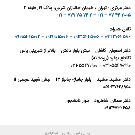
دفتر مرکزی : تهران ، خیابان جانبازان شرقی، پلاک 19, طبقه ۲
2 74 75 779 – 021
–
2005 44 77 – 021
تلفن همراه:
09195445002
–
09199015006
–
09135445006
–
09123064586
دفتر اصفهان: کاشان – نبش بلوار دانش – بالاتر از شیرینی یاس –
تقاطع بهفرد (رودخانه)
031-55470990 – 031-55470900
دفتر مشهد: مشهد – بلوار جانباز- جانباز ١٣ – نبش شهيد عجمی ١١
٣٧٦٢٨٩٥٠-051
دفتر سمنان: شاهرود – بلوار دانشجو
09124732658
یو پی اس
باتری
استابلایزر