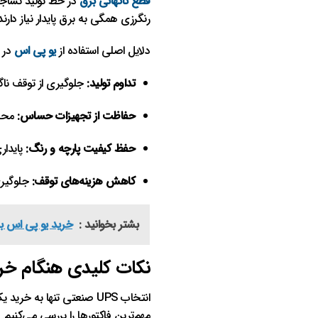
قطع ناگهانی برق
در خط تولید نساجی
رنگرزی همگی به برق پایدار نیاز دارند. UPS با تأمین برق اضطراری و تثبیت ولتاژ، از توقف ناگهانی و خرابی تجهیزات جلوگیری م
دلایل اصلی استفاده از
یو پی اس
در ک
تداوم تولید:
جلوگیری از توقف ناگ
حفاظت از تجهیزات حساس:
محاف
حفظ کیفیت پارچه و رنگ:
پایدار
کاهش هزینه‌های توقف:
جلوگیری
بشتر بخوانید :
خرید یو پی اس بر
نکات کلیدی هنگام خرید UPS برای کارخانه
انتخاب UPS صنعتی تنها به
مهم‌ترین فاکتورها را بررسی می‌کنیم.