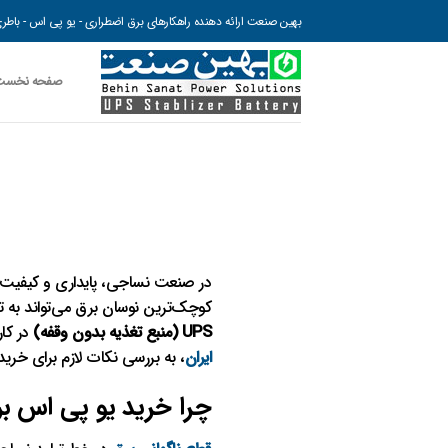
رش
بهین صنعت ارائه دهنده راهکارهای برق اضطراری - یو پی اس - باطری 
ه
حتوا
صفحه نخست
در صنعت نساجی، پایداری و کیفیت ت
کوچک‌ترین نوسان برق می‌تواند به
UPS (منبع تغذیه بدون وقفه)
در کا
ایران
، به بررسی نکات لازم برای خرید
چرا خرید یو پی اس ب