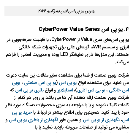
بهترین یو پی اس لاین اینتراکتیو ۲۰۲۴
4. یو پی اس CyberPower Value Series
یو پی اس‌های سری Value از CyberPower، با قابلیت صرفه‌جویی در
انرژی و سیستم AVR، گزینه‌ای عالی برای تجهیزات شبکه خانگی
هستند. این مدل‌ها دارای نمایشگر LED بوده و مدیریت آسانی را فراهم
می‌کنند.
شرکت بهین صنعت از شما برای مشاهده سایر مقالات این سایت دعوت
می نماید. برای مشاهده انواع
یو پی اس
(
یو پی اس صنعتی
،
یوپی
اس خانگی
،
یو پی اس اداری
)،
استابلایزر
و انواع
باتری یو پی اس
که
شرکت بهین صنعت ارائه دهنده آن ها می باشد بر روی هر کدام از
کلمات کلیک نموده و یا با مراجعه به منوی محصولات دستگاه مورد نظر
خود را پیدا کنید. همچنین برای اطلاع بیشتر در ارتباط با
خرید یو پی
اس
،
نگهداری از یو پی اس
و همین طور
نگهداری از باطری یو پی اس
و
مشاوره می توانید از صفحات مربوطه بازدید نمایید یا با