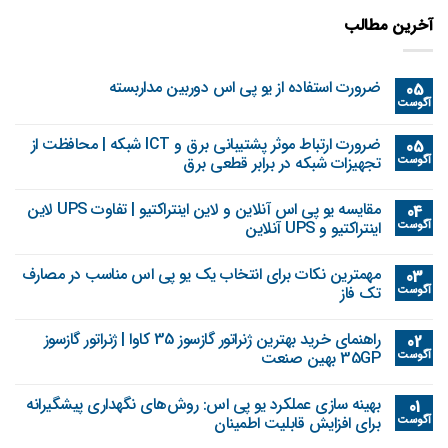
آخرین مطالب
ضرورت استفاده از یو پی اس دوربین مداربسته
05
آگوست
ضرورت ارتباط موثر پشتیبانی برق و ICT شبکه | محافظت از
05
آگوست
تجهیزات شبکه در برابر قطعی برق
مقایسه یو پی اس آنلاین و لاین اینتراکتیو | تفاوت UPS لاین
04
آگوست
اینتراکتیو و UPS آنلاین
مهمترین نکات برای انتخاب یک یو پی اس مناسب در مصارف
03
آگوست
تک فاز
راهنمای خرید بهترین ژنراتور گازسوز 35 کاوا | ژنراتور گازسوز
02
آگوست
35GP بهین صنعت
بهینه‌ سازی عملکرد یو پی اس: روش‌های نگهداری پیشگیرانه
01
آگوست
برای افزایش قابلیت اطمینان