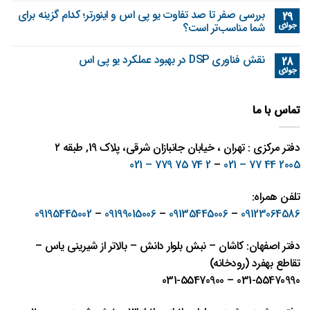
بررسی صفر تا صد تفاوت یو پی اس و اینورتر؛ کدام گزینه برای
29
جولای
شما مناسب‌تر است؟
نقش فناوری DSP در بهبود عملکرد یو پی اس
28
جولای
تماس با ما
دفتر مرکزی : تهران ، خیابان جانبازان شرقی، پلاک 19, طبقه ۲
2 74 75 779 – 021
–
2005 44 77 – 021
تلفن همراه:
09195445002
–
09199015006
–
09135445006
–
09123064586
دفتر اصفهان: کاشان – نبش بلوار دانش – بالاتر از شیرینی یاس –
تقاطع بهفرد (رودخانه)
031-55470990 – 031-55470900