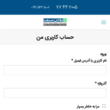
رش
2005 44 77
5002 544 0919
ه
حتوا
حساب کاربری من
ورود
نام کاربری یا آدرس ایمیل
*
گذرواژه
*
مرا به خاطر بسپار