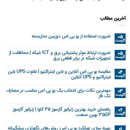
آخرین مطالب
ضرورت استفاده از یو پی اس دوربین مداربسته
05
آگوست
ضرورت ارتباط موثر پشتیبانی برق و ICT شبکه | محافظت از
05
آگوست
تجهیزات شبکه در برابر قطعی برق
مقایسه یو پی اس آنلاین و لاین اینتراکتیو | تفاوت UPS لاین
04
آگوست
اینتراکتیو و UPS آنلاین
مهمترین نکات برای انتخاب یک یو پی اس مناسب در مصارف
03
آگوست
تک فاز
راهنمای خرید بهترین ژنراتور گازسوز 35 کاوا | ژنراتور گازسوز
02
آگوست
35GP بهین صنعت
بهینه‌ سازی عملکرد یو پی اس: روش‌های نگهداری پیشگیرانه
01