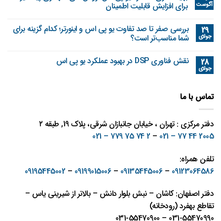
آگوست
برای افزایش قابلیت اطمینان
بررسی صفر تا صد تفاوت یو پی اس و اینورتر؛ کدام گزینه برای
29
جولای
شما مناسب‌تر است؟
نقش فناوری DSP در بهبود عملکرد یو پی اس
28
جولای
تماس با ما
دفتر مرکزی : تهران ، خیابان جانبازان شرقی، پلاک 19, طبقه ۲
2 74 75 779 – 021
–
2005 44 77 – 021
تلفن همراه:
09195445002
–
09199015006
–
09135445006
–
09123064586
دفتر اصفهان: کاشان – نبش بلوار دانش – بالاتر از شیرینی یاس –
تقاطع بهفرد (رودخانه)
031-55470990 – 031-55470900